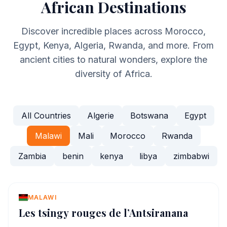
African Destinations
Discover incredible places across Morocco,
Egypt, Kenya, Algeria, Rwanda, and more. From
ancient cities to natural wonders, explore the
diversity of Africa.
All Countries
Algerie
Botswana
Egypt
Malawi
Mali
Morocco
Rwanda
Zambia
benin
kenya
libya
zimbabwi
MALAWI
Les tsingy rouges de l’Antsiranana