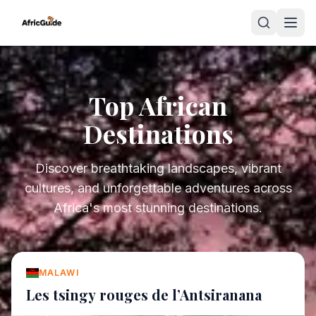
Top African
Destinations
Discover breathtaking landscapes, vibrant
cultures, and unforgettable adventures across
Africa's most stunning destinations.
MALAWI
Les tsingy rouges de l’Antsiranana