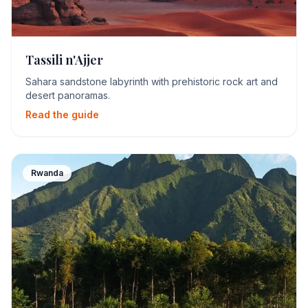
Tassili n'Ajjer
Sahara sandstone labyrinth with prehistoric rock art and
desert panoramas.
Read the guide
Rwanda