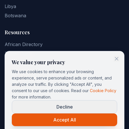
Libya
Botswana
Resources
African Directory
Travel Guide
We value your privacy
FAQ
Travel Tips
We use cookies to enhance your browsing
experience, serve personalized ads or content, and
Contact
analyze our traffic. By clicking "Accept All", you
consent to our use of cookies. Read our
Cookie Policy
for more information.
Decline
©
2026
AfricGuide. All rights reserved.
Privacy Policy
Terms of Service
Cookies
Accept All